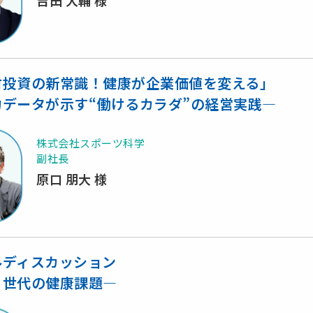
吉田 大輔 様
材投資の新常識！健康が企業価値を変える」
力データが示す“働けるカラダ”の経営実践―
株式会社スポーツ科学
副社長
原口 朋大 様
ルディスカッション
く世代の健康課題―