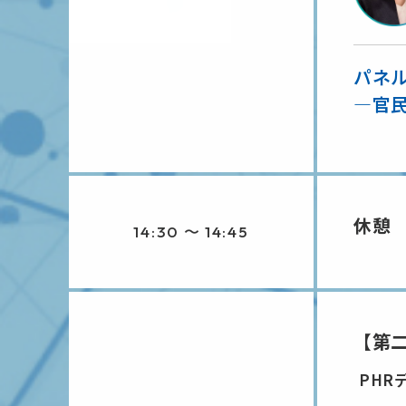
パネ
―官
休憩
14:30 〜 14:45
【第
PHR