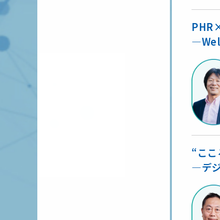
PHR
―We
“こ
―デ