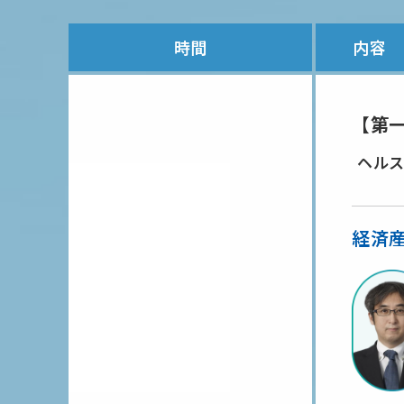
時間
内容
【第
ヘル
経済