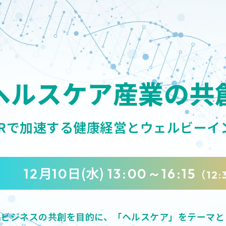
ヘルスケア産業の
共
HRで加速する健康経営と
ウェルビーイ
月
日(水)
12
10
13:00～16:15
（
12:
規ビジネスの共創を目的に、
「ヘルスケア」をテーマと