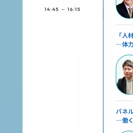
14:45 ～ 16:15
「人
―体
パネ
―働