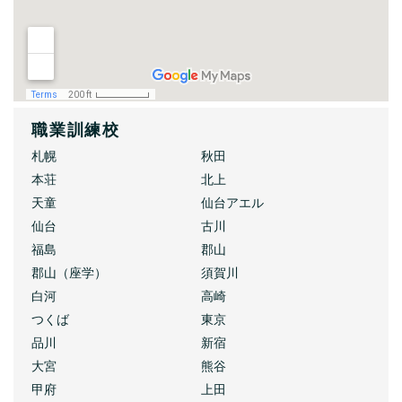
職業訓練校
札幌
秋田
本荘
北上
天童
仙台アエル
仙台
古川
福島
郡山
郡山（座学）
須賀川
白河
高崎
つくば
東京
品川
新宿
大宮
熊谷
甲府
上田