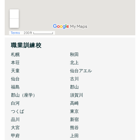
職業訓練校
札幌
秋田
本荘
北上
天童
仙台アエル
仙台
古川
福島
郡山
郡山（座学）
須賀川
白河
高崎
つくば
東京
品川
新宿
大宮
熊谷
甲府
上田