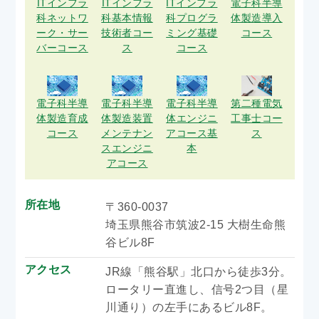
ITインフラ
ITインフラ
ITインフラ
電子科半導
科ネットワ
科基本情報
科プログラ
体製造導入
ーク・サー
技術者コー
ミング基礎
コース
バーコース
ス
コース
電子科半導
電子科半導
電子科半導
第二種電気
体製造育成
体製造装置
体エンジニ
工事士コー
コース
メンテナン
アコース基
ス
スエンジニ
本
アコース
所在地
〒360-0037
埼玉県熊谷市筑波2-15 大樹生命熊
谷ビル8F
アクセス
JR線「熊谷駅」北口から徒歩3分。
ロータリー直進し、信号2つ目（星
川通り）の左手にあるビル8F。