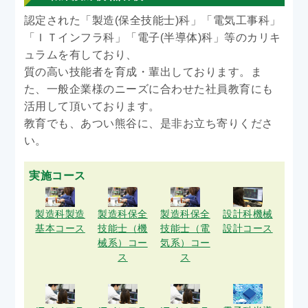
認定された「製造(保全技能士)科」「電気工事科」
「ＩＴインフラ科」「電子(半導体)科」等のカリキ
ュラムを有しており、
質の高い技能者を育成・輩出しております。ま
た、一般企業様のニーズに合わせた社員教育にも
活用して頂いております。
教育でも、あつい熊谷に、是非お立ち寄りくださ
い。
実施コース
製造科製造
製造科保全
製造科保全
設計科機械
基本コース
技能士（機
技能士（電
設計コース
械系）コー
気系）コー
ス
ス