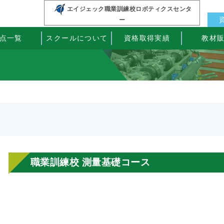
エイジェック職業訓練校ロボティクスセンタ
ー
点一覧
スクールについて
資格取得実績
教材
職業訓練校 測量基礎コース