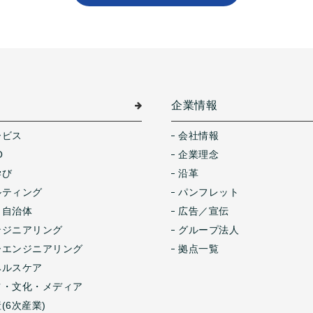
介
企業情報
ービス
会社情報
O
企業理念
学び
沿革
ルティング
パンフレット
・自治体
広告／宣伝
ンジニアリング
グループ法人
ーエンジニアリング
拠点一覧
ヘルスケア
ツ・文化・メディア
(6次産業)