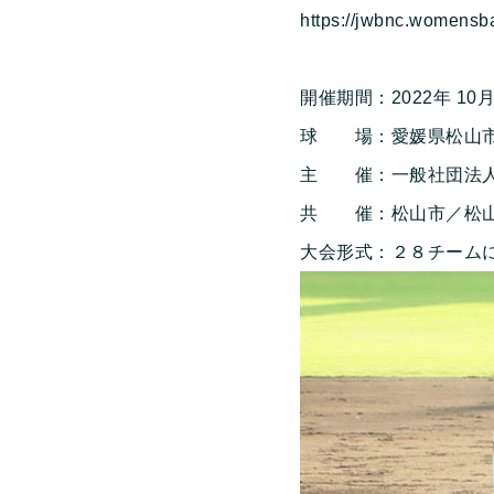
https://jwbnc.womensba
開催期間：2022年 10
球 場：愛媛県松山市
主 催：一般社団法人
共 催：松山市／松山
大会形式：２８チーム