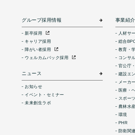
グループ採用情報
事業紹
新卒採用
人材サ
キャリア採用
総合BP
障がい者採用
教育・
ウェルカムバック採用
コンサ
官公庁
ニュース
建設エ
メーカ
お知らせ
医療・
イベント・セミナー
スポー
未来創生ラボ
農林水産
環境
PHR
防衛関