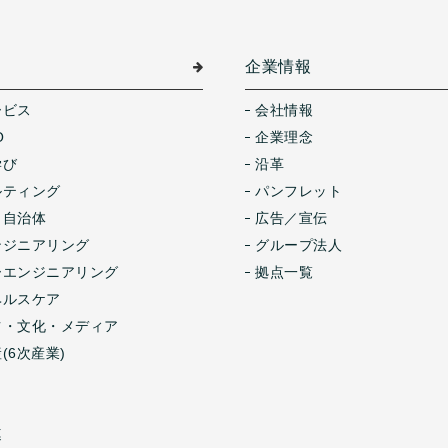
介
企業情報
ービス
会社情報
O
企業理念
学び
沿革
ルティング
パンフレット
・自治体
広告／宣伝
ンジニアリング
グループ法人
ーエンジニアリング
拠点一覧
ヘルスケア
ツ・文化・メディア
(6次産業)
連