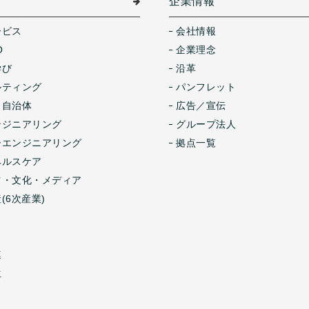
介
企業情報
ービス
会社情報
O
企業理念
学び
沿革
ルティング
パンフレット
・自治体
広告／宣伝
ンジニアリング
グループ法人
ーエンジニアリング
拠点一覧
ヘルスケア
ツ・文化・メディア
(6次産業)
連
生