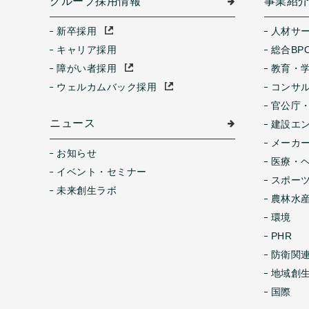
グループ採用情報
事業紹
新卒採用
人材サ
キャリア採用
総合BP
障がい者採用
教育・
ウェルカムバック採用
コンサ
官公庁
ニュース
建設エ
メーカ
お知らせ
医療・
イベント・セミナー
スポー
未来創生ラボ
農林水産
環境
PHR
防衛関
地域創
国際