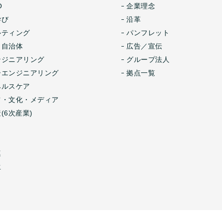
O
企業理念
学び
沿革
ルティング
パンフレット
・自治体
広告／宣伝
ンジニアリング
グループ法人
ーエンジニアリング
拠点一覧
ヘルスケア
ツ・文化・メディア
(6次産業)
連
生