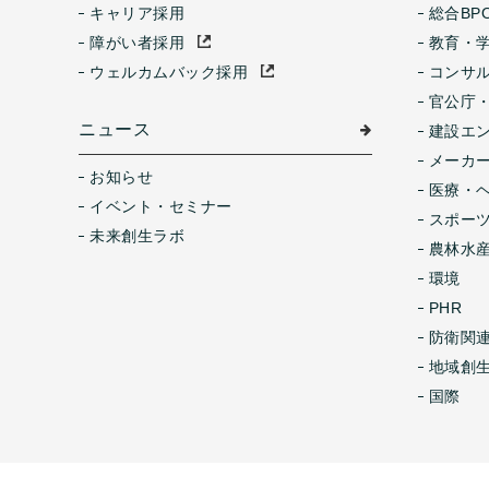
キャリア採用
総合BP
障がい者採用
教育・
ウェルカムバック採用
コンサ
官公庁
ニュース
建設エ
メーカ
お知らせ
医療・
イベント・セミナー
スポー
未来創生ラボ
農林水産
環境
PHR
防衛関
地域創
国際