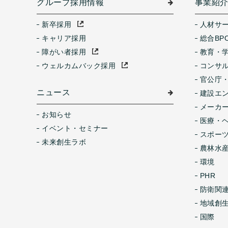
グループ採用情報
事業紹
新卒採用
人材サ
キャリア採用
総合BP
障がい者採用
教育・
ウェルカムバック採用
コンサ
官公庁
ニュース
建設エ
メーカ
お知らせ
医療・
イベント・セミナー
スポー
未来創生ラボ
農林水産
環境
PHR
防衛関
地域創
国際