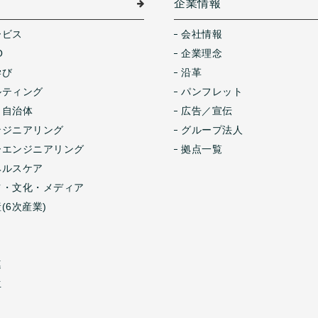
介
企業情報
ービス
会社情報
O
企業理念
学び
沿革
ルティング
パンフレット
・自治体
広告／宣伝
ンジニアリング
グループ法人
ーエンジニアリング
拠点一覧
ヘルスケア
ツ・文化・メディア
(6次産業)
連
生