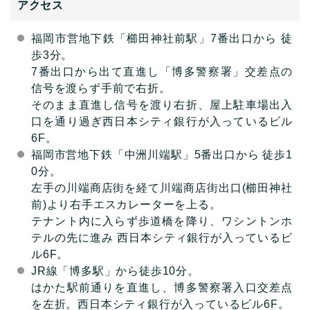
アクセス
福岡市営地下鉄「櫛田神社前駅」7番出口から 徒
歩3分。
7番出口から出て直進し「博多警察署」交差点の
信号を渡らず手前で右折。
そのまま直進し信号を渡り右折、屋上駐車場出入
口を通り過ぎ西日本シティ銀行が入っているビル
6F。
福岡市営地下鉄「中洲川端駅」5番出口から 徒歩1
0分。
左手の川端商店街を経て川端商店街出口(櫛田神社
前)より右手エスカレーターを上る。
テナント内に入らず歩道橋を降り、ワシントンホ
テルの先に進み 西日本シティ銀行が入っているビ
ル6F。
JR線「博多駅」から徒歩10分。
はかた駅前通りを直進し、博多警察署入口交差点
を左折。西日本シティ銀行が入っているビル6F。