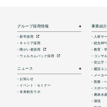
グループ採用情報
事業紹
新卒採用
人材サ
キャリア採用
総合BP
障がい者採用
教育・
ウェルカムバック採用
コンサ
官公庁
ニュース
建設エ
メーカ
お知らせ
医療・
イベント・セミナー
スポー
未来創生ラボ
農林水産
環境