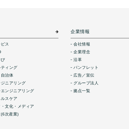
介
企業情報
ービス
会社情報
O
企業理念
学び
沿革
ルティング
パンフレット
・自治体
広告／宣伝
ンジニアリング
グループ法人
ーエンジニアリング
拠点一覧
ヘルスケア
ツ・文化・メディア
(6次産業)