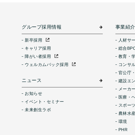
グループ採用情報
事業紹
新卒採用
人材サ
キャリア採用
総合BP
障がい者採用
教育・
ウェルカムバック採用
コンサ
官公庁
ニュース
建設エ
メーカ
お知らせ
医療・
イベント・セミナー
スポー
未来創生ラボ
農林水産
環境
PHR