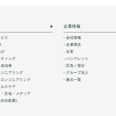
介
企業情報
ービス
会社情報
O
企業理念
学び
沿革
ルティング
パンフレット
・自治体
広告／宣伝
ンジニアリング
グループ法人
ーエンジニアリング
拠点一覧
ヘルスケア
ツ・文化・メディア
(6次産業)