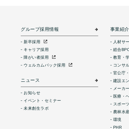
グループ採用情報
事業紹
新卒採用
人材サ
キャリア採用
総合BP
障がい者採用
教育・
ウェルカムバック採用
コンサ
官公庁
ニュース
建設エ
メーカ
お知らせ
医療・
イベント・セミナー
スポー
未来創生ラボ
農林水産
環境
PHR