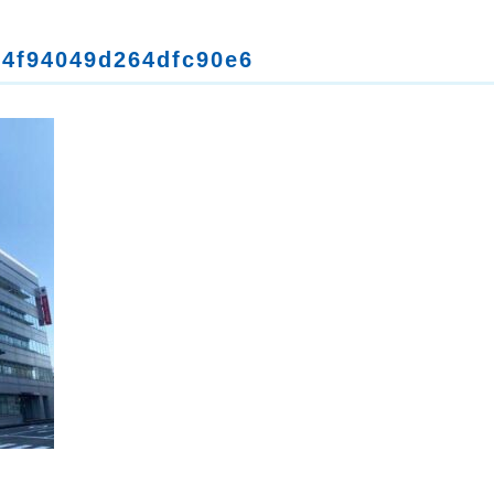
d4f94049d264dfc90e6