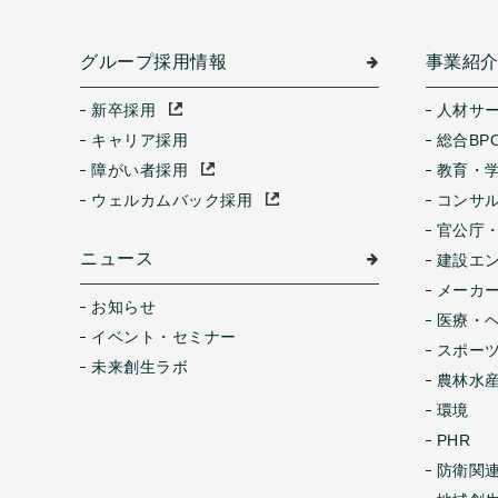
グループ採用情報
事業紹
新卒採用
人材サ
キャリア採用
総合BP
障がい者採用
教育・
ウェルカムバック採用
コンサ
官公庁
ニュース
建設エ
メーカ
お知らせ
医療・
イベント・セミナー
スポー
未来創生ラボ
農林水産
環境
PHR
防衛関