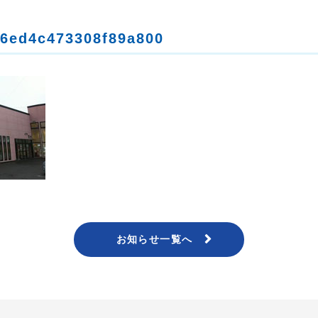
26ed4c473308f89a800
お知らせ一覧へ