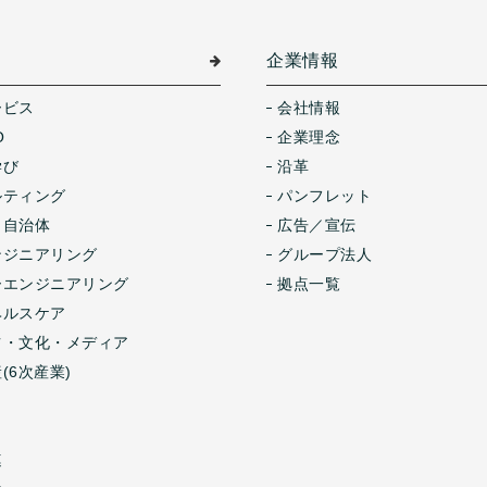
介
企業情報
ービス
会社情報
O
企業理念
学び
沿革
ルティング
パンフレット
・自治体
広告／宣伝
ンジニアリング
グループ法人
ーエンジニアリング
拠点一覧
ヘルスケア
ツ・文化・メディア
(6次産業)
連