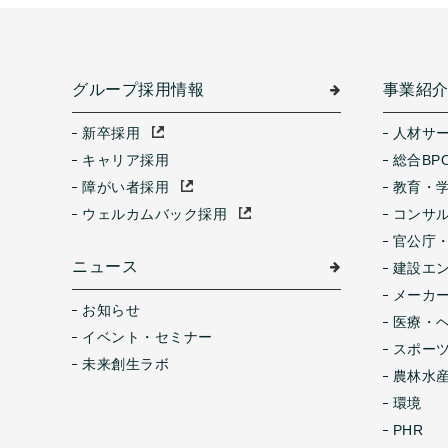
グループ採用情報
事業紹
新卒採用
人材サ
キャリア採用
総合BP
障がい者採用
教育・
ウェルカムバック採用
コンサ
官公庁
ニュース
建設エ
メーカ
お知らせ
医療・
イベント・セミナー
スポー
未来創生ラボ
農林水産
環境
PHR