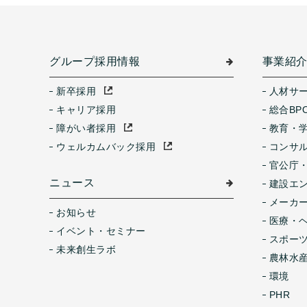
グループ採用情報
事業紹
新卒採用
人材サ
キャリア採用
総合BP
障がい者採用
教育・
ウェルカムバック採用
コンサ
官公庁
ニュース
建設エ
メーカ
お知らせ
医療・
イベント・セミナー
スポー
未来創生ラボ
農林水産
環境
PHR