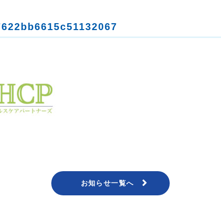
7622bb6615c51132067
お知らせ一覧へ