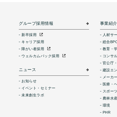
グループ採用情報
事業紹
新卒採用
人材サ
キャリア採用
総合BP
障がい者採用
教育・
ウェルカムバック採用
コンサ
官公庁
ニュース
建設エ
メーカ
お知らせ
医療・
イベント・セミナー
スポー
未来創生ラボ
農林水産
環境
PHR