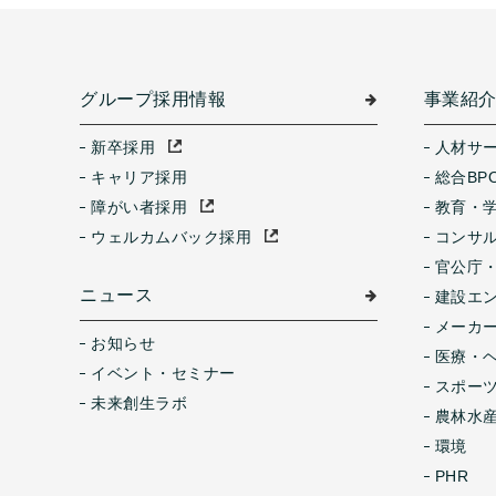
グループ採用情報
事業紹
新卒採用
人材サ
キャリア採用
総合BP
障がい者採用
教育・
ウェルカムバック採用
コンサ
官公庁
ニュース
建設エ
メーカ
お知らせ
医療・
イベント・セミナー
スポー
未来創生ラボ
農林水産
環境
PHR