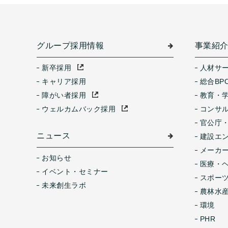
グループ採用情報
事業紹
新卒採用
人材サ
キャリア採用
総合BP
障がい者採用
教育・
ウェルカムバック採用
コンサ
官公庁
ニュース
建設エ
メーカ
お知らせ
医療・
イベント・セミナー
スポー
未来創生ラボ
農林水産
環境
PHR